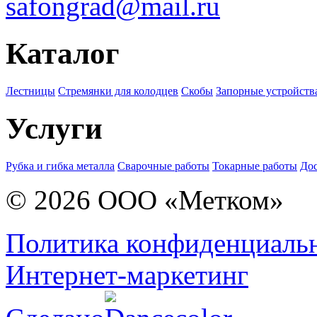
safongrad@mail.ru
Каталог
Лестницы
Стремянки для колодцев
Скобы
Запорные устройств
Услуги
Рубка и гибка металла
Сварочные работы
Токарные работы
Дос
© 2026 ООО «Метком»
Политика конфиденциаль
Интернет-маркетинг