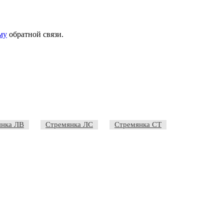
му
обратной связи.
янка ЛВ
Стремянка ЛС
Стремянка СТ