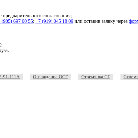
е предварительного согласования;
 (905) 697 00 55
;
+7 (919) 045 18 09
или оставив заявку через
фор
С;
уза.
2-91-111А
Ограждение ОСГ
Стремянка СГ
Стрем